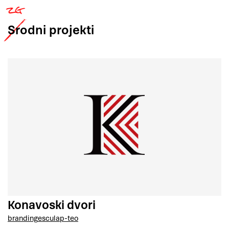
Srodni
projekti
Konavoski dvori
branding
esculap-teo