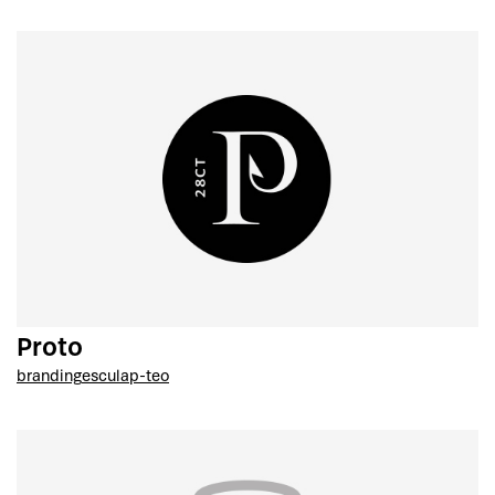
Proto
branding
esculap-teo