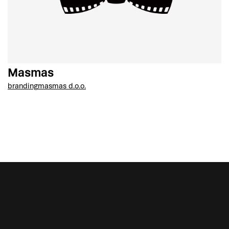
Masmas
branding
masmas d.o.o.