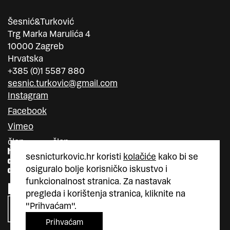
Šesnić&Turković
Trg Marka Marulića 4
10000 Zagreb
Hrvatska
+385 (0)1 5587 880
sesnic.turkovic@gmail.com
Instagram
Facebook
Vimeo
član
član
sesnicturkovic.hr koristi
kolačiće
kako bi se
osiguralo bolje korisničko iskustvo i
funkcionalnost stranica. Za nastavak
pregleda i korištenja stranica, kliknite na
"Prihvaćam".
Prihvaćam