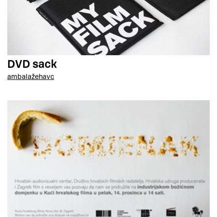
DVD sack
ambalaže
havc