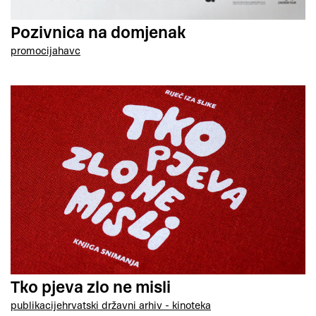
Pozivnica na domjenak
promocija
havc
Tko pjeva zlo ne misli
publikacije
hrvatski državni arhiv - kinoteka