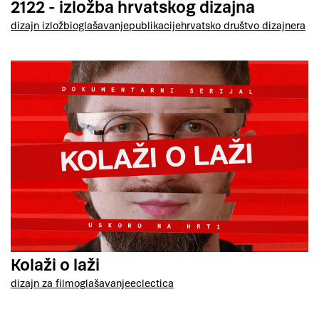
2122 - izložba hrvatskog dizajna
dizajn izložbi
oglašavanje
publikacije
hrvatsko društvo dizajnera
Kolaži o laži
dizajn za film
oglašavanje
eclectica