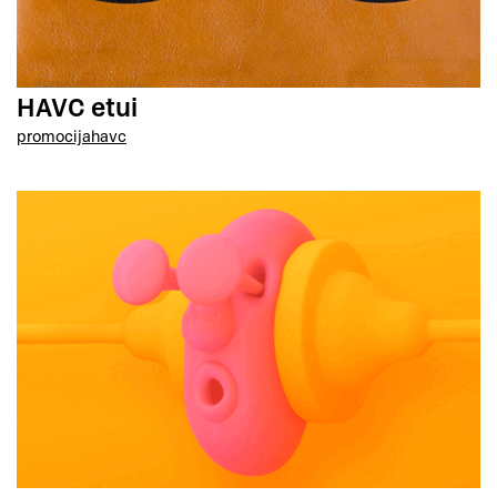
HAVC etui
promocija
havc