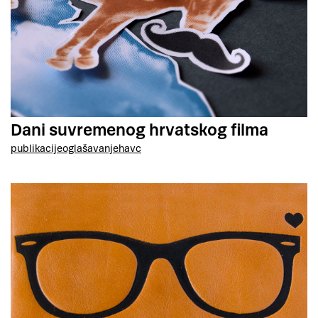
Dani suvremenog hrvatskog filma
publikacije
oglašavanje
havc