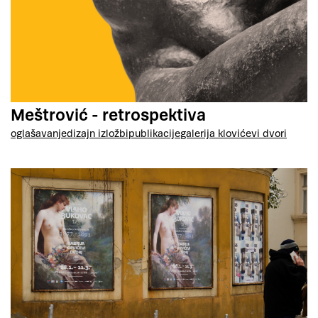
Meštrović - retrospektiva
oglašavanje
dizajn izložbi
publikacije
galerija klovićevi dvori