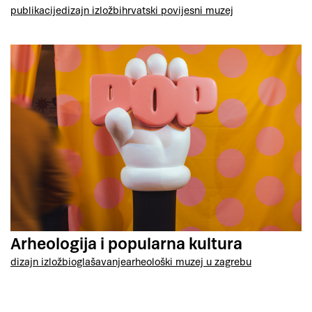
publikacije
dizajn izložbi
hrvatski povijesni muzej
Arheologija i popularna kultura
dizajn izložbi
oglašavanje
arheološki muzej u zagrebu