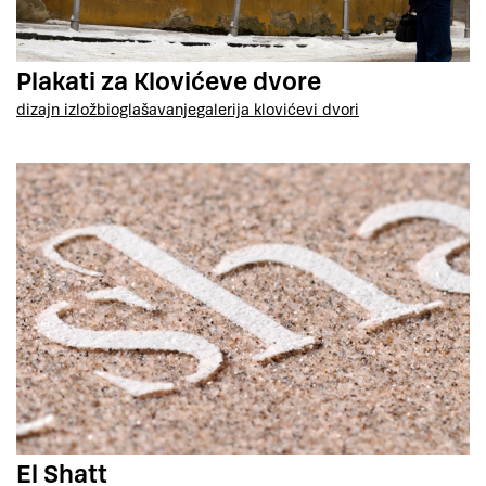
Plakati za Klovićeve dvore
dizajn izložbi
oglašavanje
galerija klovićevi dvori
El Shatt