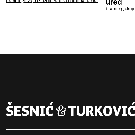
ured
branding
dizajn izložbi
hrvatska narodna banka
branding
jukop