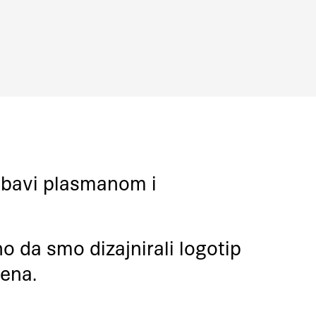
e bavi plasmanom i
o da smo dizajnirali logotip
mena.