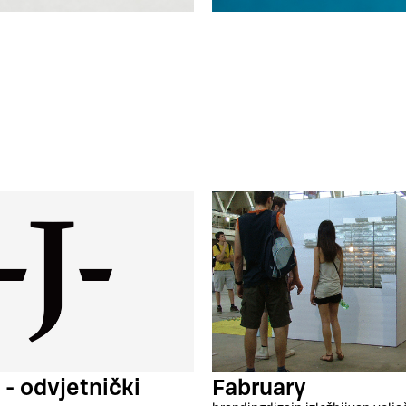
 - odvjetnički
Fabruary