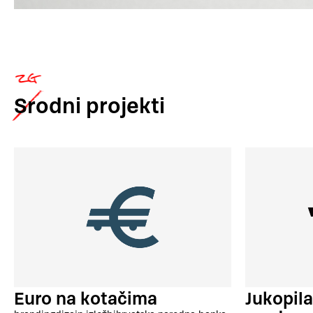
Srodni
projekti
Euro na kotačima
Jukopila