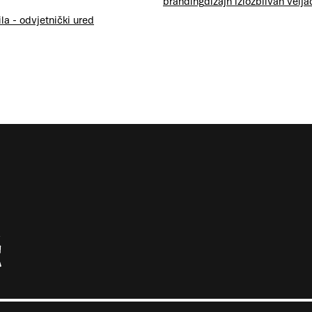
branding
dizajn izložbi
ivan velja
ila - odvjetnički ured