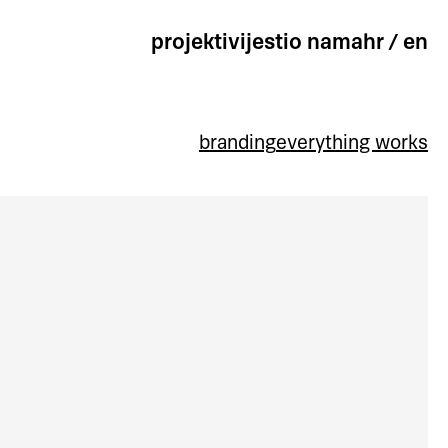
projekti
vijesti
o nama
hr
/
en
branding
everything works