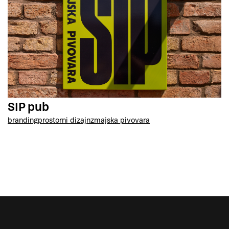
SIP pub
branding
prostorni dizajn
zmajska pivovara