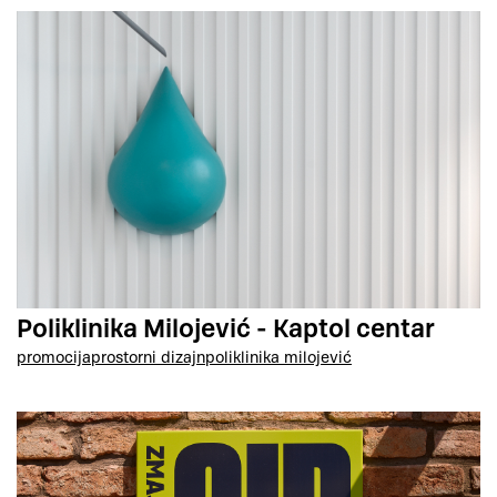
Poliklinika Milojević - Kaptol centar
promocija
prostorni dizajn
poliklinika milojević