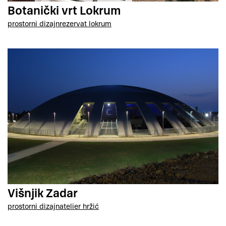
Botanički vrt Lokrum
prostorni dizajn
rezervat lokrum
Višnjik Zadar
prostorni dizajn
atelier hržić