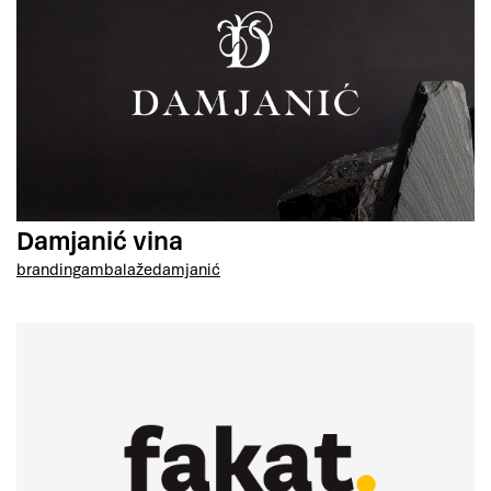
Damjanić vina
branding
ambalaže
damjanić