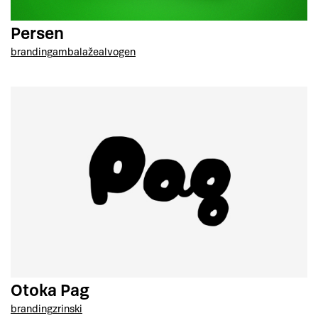
Persen
branding
ambalaže
alvogen
Otoka Pag
branding
zrinski