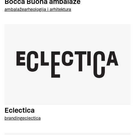
Bocca Buona ambalaže
ambalaže
arheologija i arhitektura
Eclectica
branding
eclectica