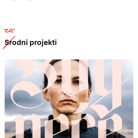
Srodni
projekti