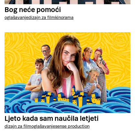
Bog neće pomoći
oglašavanje
dizajn za film
kinorama
Ljeto kada sam naučila letjeti
dizajn za film
oglašavanje
sense production