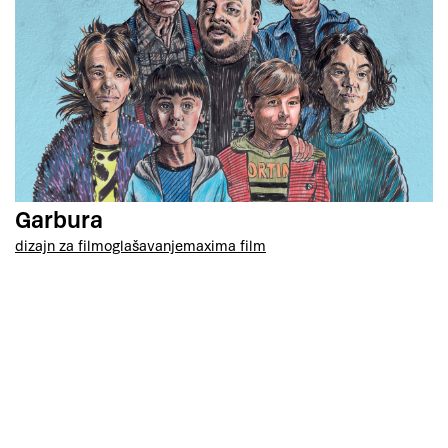
Garbura
dizajn za film
oglašavanje
maxima film