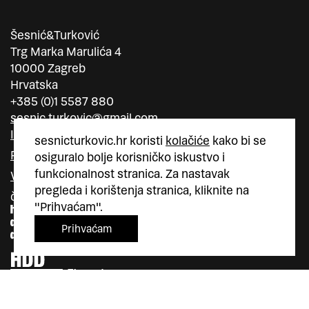
Šesnić&Turković
Trg Marka Marulića 4
10000 Zagreb
Hrvatska
+385 (0)1 5587 880
sesnic.turkovic@gmail.com
Instagram
sesnicturkovic.hr koristi
kolačiće
kako bi se
Facebook
osiguralo bolje korisničko iskustvo i
funkcionalnost stranica. Za nastavak
Vimeo
pregleda i korištenja stranica, kliknite na
član
član
"Prihvaćam".
Prihvaćam