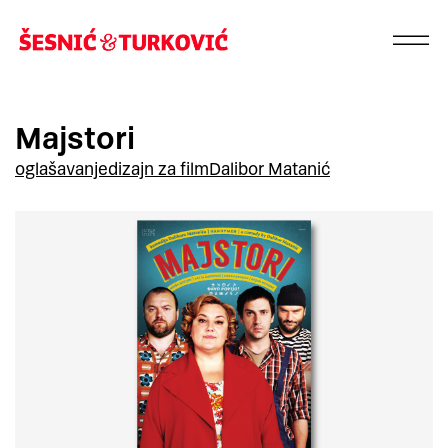
Majstori
oglašavanje
dizajn za film
Dalibor Matanić