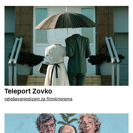
Teleport Zovko
oglašavanje
dizajn za film
kinorama