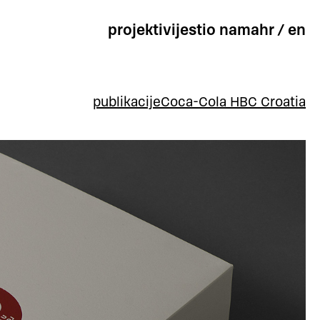
projekti
vijesti
o nama
hr
/
en
publikacije
Coca-Cola HBC Croatia