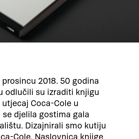
u prosincu 2018. 50 godina
 odlučili su izraditi knjigu
 i utjecaj Coca-Cole u
 se djelila gostima gala
ištu. Dizajnirali smo kutiju
oca-Cole. Naslovnica knjige