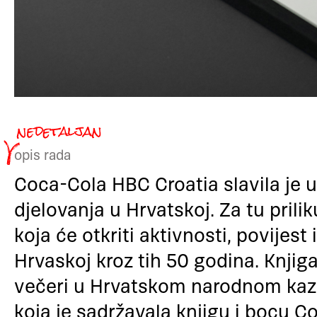
opis rada
Coca-Cola HBC Croatia slavila je 
djelovanja u Hrvatskoj. Za tu priliku
koja će otkriti aktivnosti, povijest
Hrvaskoj kroz tih 50 godina. Knjiga
večeri u Hrvatskom narodnom kazal
koja je sadržavala knjigu i bocu C