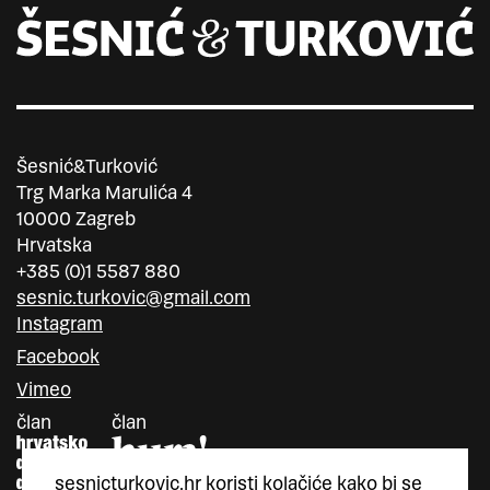
Šesnić&Turković
Trg Marka Marulića 4
10000 Zagreb
Hrvatska
+385 (0)1 5587 880
sesnic.turkovic@gmail.com
Instagram
Facebook
Vimeo
član
član
sesnicturkovic.hr koristi
kolačiće
kako bi se