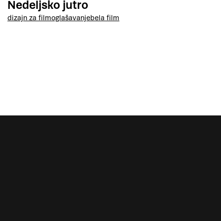
Nedeljsko jutro
dizajn za film
oglašavanje
bela film