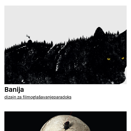
Banija
dizajn za film
oglašavanje
paradoks