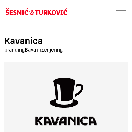
Kavanica
branding
Bava inženjering