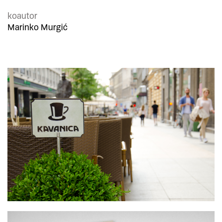
koautor
Marinko Murgić