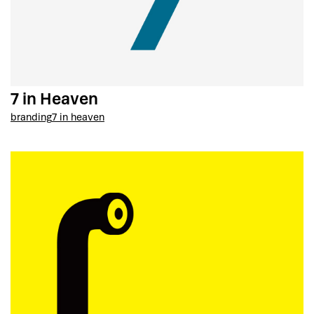
7 in Heaven
branding
7 in heaven