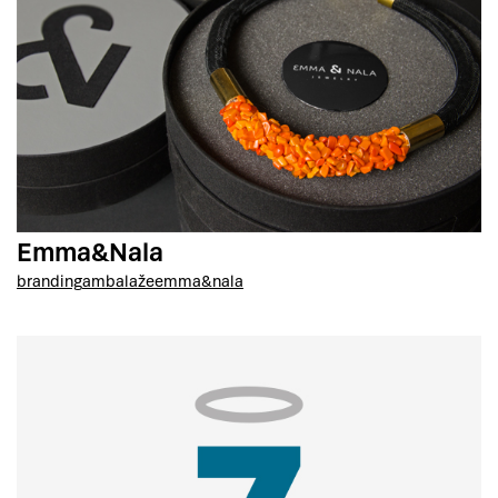
Emma&Nala
branding
ambalaže
emma&nala