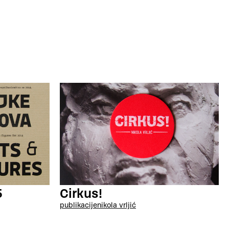
5
Cirkus!
publikacije
nikola vrljić