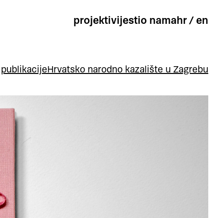
projekti
vijesti
o nama
hr
/
en
publikacije
Hrvatsko narodno kazalište u Zagrebu