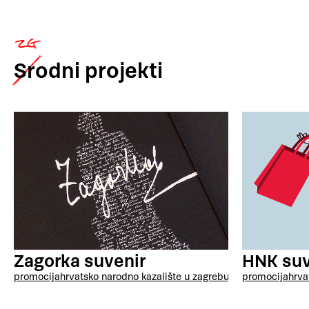
Srodni
projekti
Zagorka suvenir
HNK suv
promocija
hrvatsko narodno kazalište u zagrebu
promocija
hrva