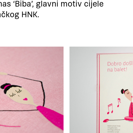
nas ‘Biba’, glavni motiv cijele
bačkog HNK.