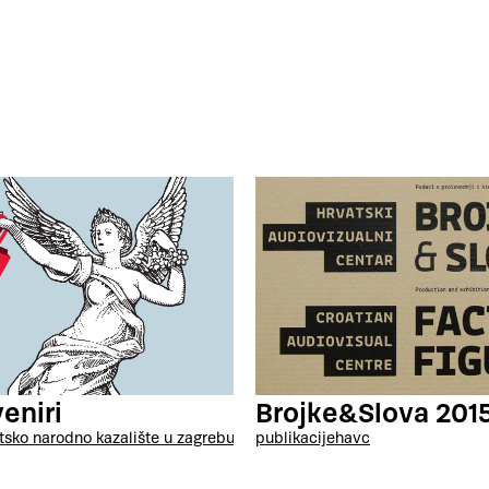
eniri
Brojke&Slova 201
tsko narodno kazalište u zagrebu
publikacije
havc