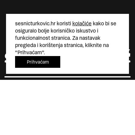
sesnicturkovic.hr koristi
kolačiće
kako bi se
osiguralo bolje korisničko iskustvo i
funkcionalnost stranica. Za nastavak
pregleda i korištenja stranica, kliknite na
"Prihvaćam".
Prihvaćam
Šesnić&Turković
Trg Marka Marulića 4
10000 Zagreb
Hrvatska
+385 (0)1 5587 880
sesnic.turkovic@gmail.com