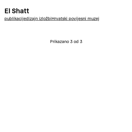
El Shatt
publikacije
dizajn izložbi
Hrvatski povijesni muzej
Prikazano 3 od 3