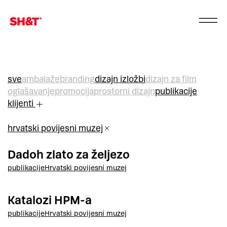
sve
ambalaže
branding
dizajn izložbi
dizajn za film
oglašavanje
promocija
prostorni dizajn
publikacije
klijenti
hrvatski povijesni muzej
Dadoh zlato za željezo
publikacije
Hrvatski povijesni muzej
Katalozi HPM-a
publikacije
Hrvatski povijesni muzej