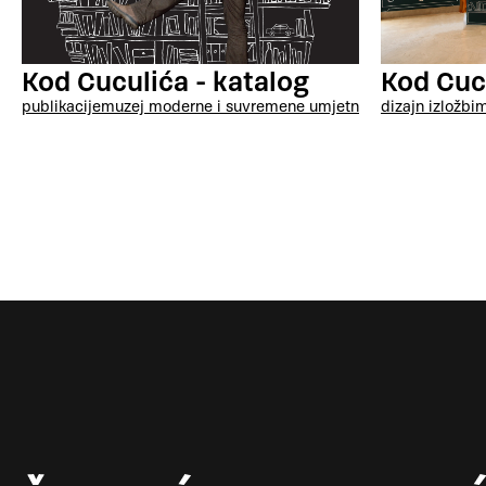
Kod Cuculića - katalog
Kod Cuc
publikacije
muzej moderne i suvremene umjetnosti, rijeka
dizajn izložbi
m