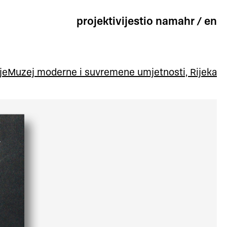
projekti
vijesti
o nama
hr
/
en
je
Muzej moderne i suvremene umjetnosti, Rijeka