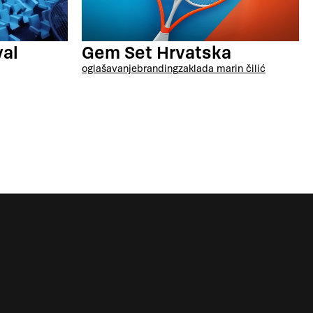
Gem Set Hrvatska
val
oglašavanje
branding
zaklada marin čilić