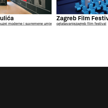
ulića
Zagreb Film Festi
uzej moderne i suvremene umjetnosti, rijeka
oglašavanje
zagreb film festival