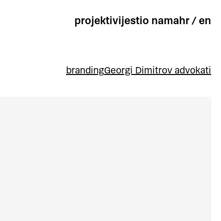
projekti
vijesti
o nama
hr
/
en
branding
Georgi Dimitrov advokati