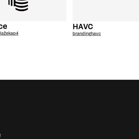
ce
HAVC
laže
kap4
branding
havc