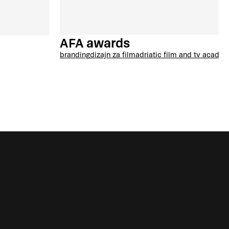
AFA awards
branding
dizajn za film
adriatic film and tv acade