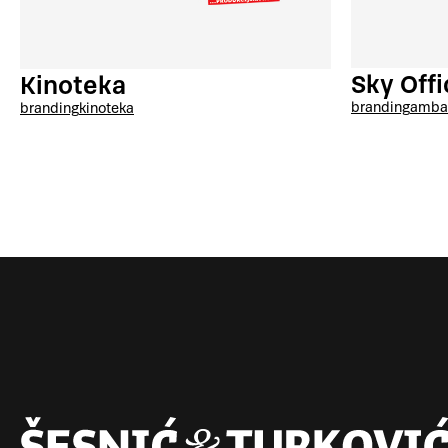
Sky Offi
Kinoteka
branding
amba
branding
kinoteka