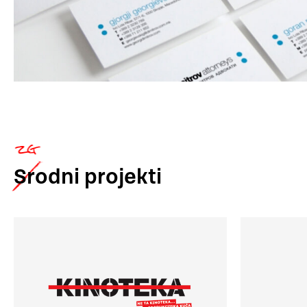
Srodni
projekti