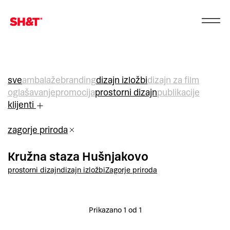
sve
ambalaže
branding
dizajn izložbi
dizajn za film
oglašavanje
promocija
prostorni dizajn
publikacije
klijenti
zagorje priroda
Kružna staza Hušnjakovo
prostorni dizajn
dizajn izložbi
Zagorje priroda
Prikazano 1 od 1