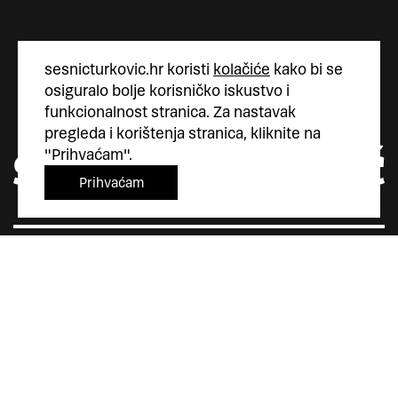
sesnicturkovic.hr koristi
kolačiće
kako bi se
osiguralo bolje korisničko iskustvo i
funkcionalnost stranica. Za nastavak
pregleda i korištenja stranica, kliknite na
"Prihvaćam".
Prihvaćam
Šesnić&Turković
Trg Marka Marulića 4
10000 Zagreb
Hrvatska
+385 (0)1 5587 880
sesnic.turkovic@gmail.com