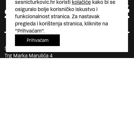
sesnicturkovic.hr koristi
kolačiće
kako bi se
osiguralo bolje korisničko iskustvo i
funkcionalnost stranica. Za nastavak
pregleda i korištenja stranica, kliknite na
"Prihvaćam".
Prihvaćam
Šesnić&Turković
Trg Marka Marulića 4
10000 Zagreb
Hrvatska
+385 (0)1 5587 880
sesnic.turkovic@gmail.com
Instagram
Facebook
Vimeo
član
član