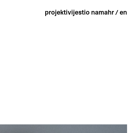
projekti
vijesti
o nama
hr
/
en