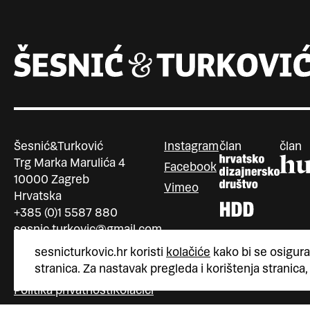
Šesnić&Turković
Instagram
član
član
Trg Marka Marulića 4
Facebook
10000 Zagreb
Vimeo
Hrvatska
+385 (0)1 5587 880
sesnic.turkovic@gmail.com
sesnicturkovic.hr koristi
kolačiće
kako bi se osigura
stranica. Za nastavak pregleda i korištenja stranica,
Politika privatnosti
Kolačići