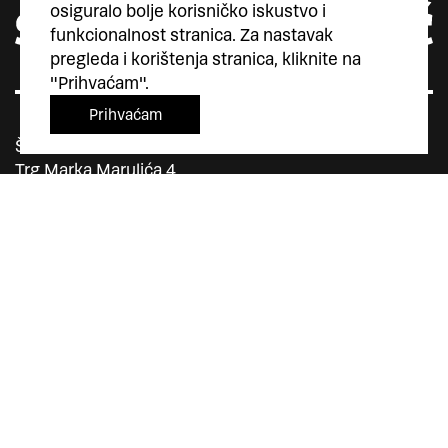
osiguralo bolje korisničko iskustvo i
funkcionalnost stranica. Za nastavak
pregleda i korištenja stranica, kliknite na
"Prihvaćam".
Prihvaćam
Šesnić&Turković
Trg Marka Marulića 4
10000 Zagreb
Hrvatska
+385 (0)1 5587 880
sesnic.turkovic@gmail.com
Instagram
Facebook
Vimeo
član
član