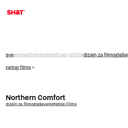
sve
ambalaže
branding
dizajn izložbi
dizajn za film
oglaša
netop films
Northern Comfort
dizajn za film
oglašavanje
Netop Films