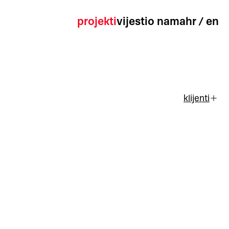
projekti
vijesti
o nama
hr
/
en
klijenti