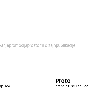
vanje
promocija
prostorni dizajn
publikacije
Proto
ap-Teo
branding
Esculap-Teo