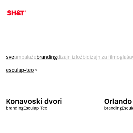
sve
ambalaže
branding
dizajn izložbi
dizajn za film
oglaša
esculap-teo
Konavoski dvori
Orlando
branding
Esculap-Teo
branding
Escul