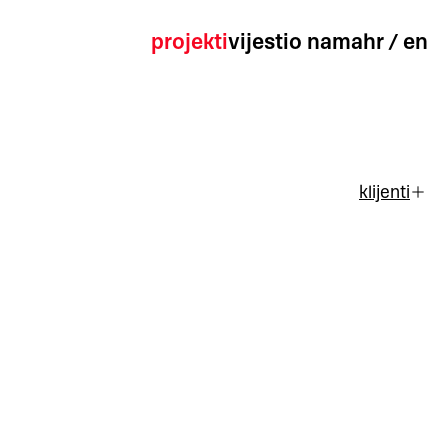
projekti
vijesti
o nama
hr
/
en
klijenti