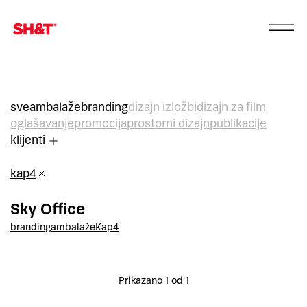
sve
ambalaže
branding
dizajn izložbi
dizajn za film
oglašavanje
promocija
prostorni dizajn
publikacije
klijenti
kap4
Sky Office
branding
ambalaže
Kap4
Prikazano 1 od 1