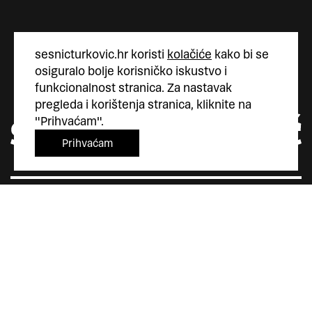
sesnicturkovic.hr koristi
kolačiće
kako bi se
osiguralo bolje korisničko iskustvo i
funkcionalnost stranica. Za nastavak
pregleda i korištenja stranica, kliknite na
"Prihvaćam".
Prihvaćam
Šesnić&Turković
Trg Marka Marulića 4
10000 Zagreb
Hrvatska
+385 (0)1 5587 880
sesnic.turkovic@gmail.com