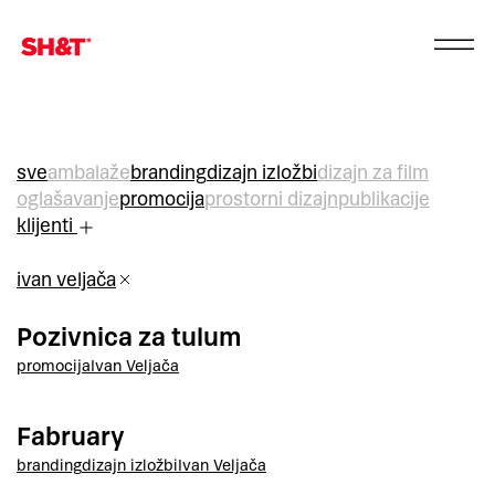
sve
ambalaže
branding
dizajn izložbi
dizajn za film
oglašavanje
promocija
prostorni dizajn
publikacije
klijenti
ivan veljača
Pozivnica za tulum
promocija
Ivan Veljača
Fabruary
branding
dizajn izložbi
Ivan Veljača