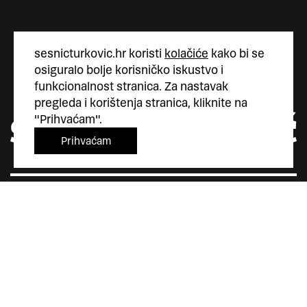
sesnicturkovic.hr koristi
kolačiće
kako bi se
osiguralo bolje korisničko iskustvo i
funkcionalnost stranica. Za nastavak
pregleda i korištenja stranica, kliknite na
"Prihvaćam".
Prihvaćam
Šesnić&Turković
Trg Marka Marulića 4
10000 Zagreb
Hrvatska
+385 (0)1 5587 880
sesnic.turkovic@gmail.com