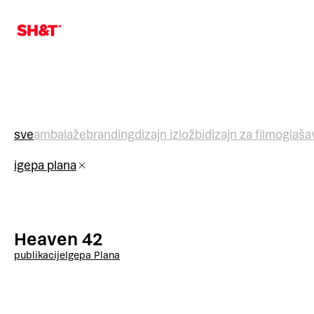
sve
ambalaže
branding
dizajn izložbi
dizajn za film
oglaša
igepa plana
Heaven 42
publikacije
Igepa Plana