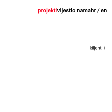
projekti
vijesti
o nama
hr
/
en
klijenti