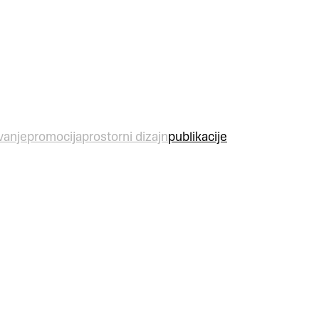
vanje
promocija
prostorni dizajn
publikacije